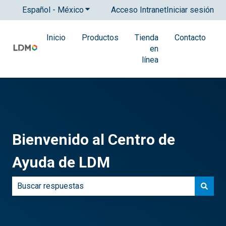
Español - México
Traducciones de Mostrar submenú para
Acceso Intranet
Iniciar sesión
Inicio
Productos
Tienda
Contacto
en
línea
Bienvenido al Centro de
Ayuda de LDM
No hay sugerencias porque el campo de búsqueda está 