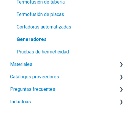
Termofusión de tubería
Termofusión de placas
Cortadoras automatizadas
Generadores
Pruebas de hermeticidad
Materiales
Catálogos proveedores
Geomembranas
Preguntas frecuentes
Geosintéticos
LEISTER
Industrias
Geomallas
SATTLER
Logísticos
GCL Bentonita
Contacto
Construcción e Infraestructura
Placas plásticos
Protección Solar