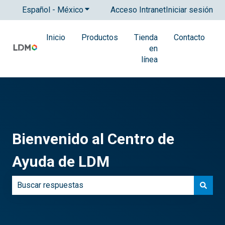
Español - México
Traducciones de Mostrar submenú para
Acceso Intranet
Iniciar sesión
Inicio
Productos
Tienda
Contacto
en
línea
Bienvenido al Centro de
Ayuda de LDM
No hay sugerencias porque el campo de búsqueda está 