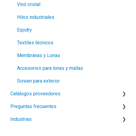
Vinil cristal
Hilos industriales
Eqodry
Textiles técnicos
Membranas y Lonas
Accesorios para lonas y mallas
Screen para exterior
Catálogos proveedores
Preguntas frecuentes
LEISTER
Industrias
SATTLER
Logísticos
Contacto
Construcción e Infraestructura