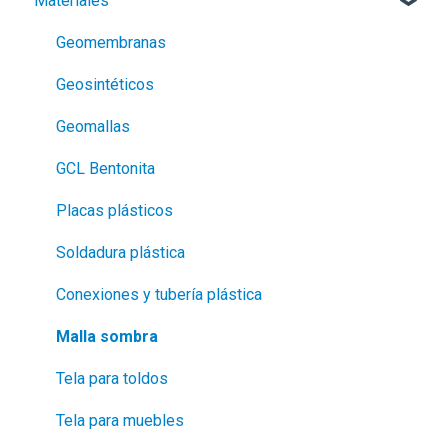
Materiales
Pistolas de calor
Soldadoras automáticas
Geomembranas
Extrusoras
Geosintéticos
Soldadura láser
Geomallas
Calentadores y soplantes
GCL Bentonita
Electrofusión
Placas plásticos
Termofusión de tubería
Soldadura plástica
Termofusión de placas
Conexiones y tubería plástica
Cortadoras automatizadas
Malla sombra
Generadores
Tela para toldos
Pruebas de hermeticidad
Tela para muebles