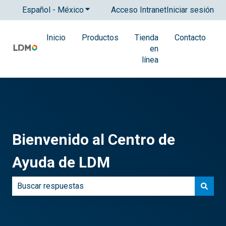
Español - México
Traducciones de Mostrar submenú para
Acceso Intranet
Iniciar sesión
Inicio
Productos
Tienda
Contacto
en
línea
Bienvenido al Centro de
Ayuda de LDM
No hay sugerencias porque el campo de búsqueda está 