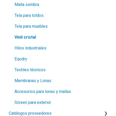
Cortadoras automatizadas
Malla sombra
Generadores
Tela para toldos
Pruebas de hermeticidad
Tela para muebles
Vinil cristal
Hilos industriales
Eqodry
Textiles técnicos
Membranas y Lonas
Accesorios para lonas y mallas
Screen para exterior
Catálogos proveedores