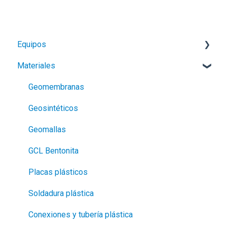
Equipos
Materiales
Pistolas de calor
Soldadoras automáticas
Geomembranas
Extrusoras
Geosintéticos
Soldadura láser
Geomallas
Calentadores y soplantes
GCL Bentonita
Electrofusión
Placas plásticos
Termofusión de tubería
Soldadura plástica
Termofusión de placas
Conexiones y tubería plástica